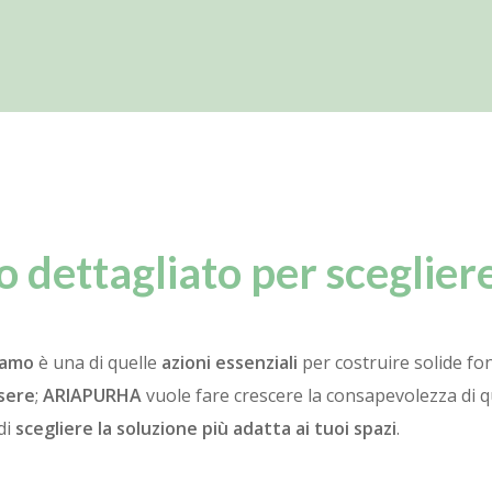
 dettagliato per sceglier
riamo
è una di quelle
azioni essenziali
per costruire solide f
ssere
;
ARIAPURHA
vuole fare crescere la consapevolezza di 
di
scegliere la soluzione più adatta ai tuoi spazi
.