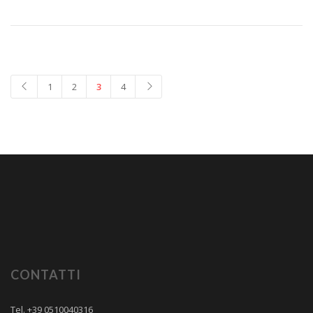
1
2
3
4
CONTATTI
Tel. +39 0510040316