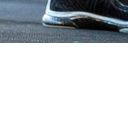
ARIAPURHA e buona Salute
28/06/2021
VERICARE Routine
ARIAPURHA di Vericar
che possono minare l